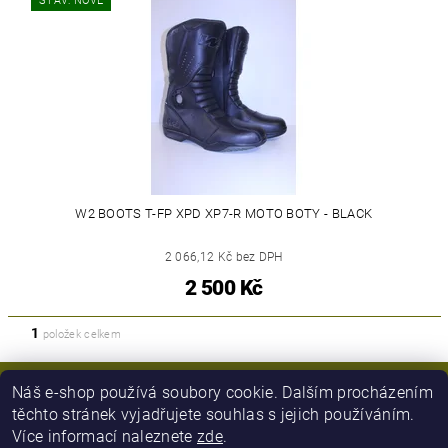
STAV: NOVÉ
W2 BOOTS T-FP XPD XP7-R MOTO BOTY - BLACK
2 066,12 Kč bez DPH
2 500 Kč
1
položek celkem
Náš e-shop používá soubory cookie. Dalším procházením
těchto stránek vyjadřujete souhlas s jejich používáním.
Více informací naleznete
zde
.