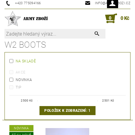
+420 775094166
INFO@ARMYZBOZI.CZ
0
0 Kč
W2 BOOTS
NA SKLADĚ
AKCE
NOVINKA
TIP
2500
Kč
2501
Kč
POLOŽEK K ZOBRAZENÍ:
1
NOVINKA