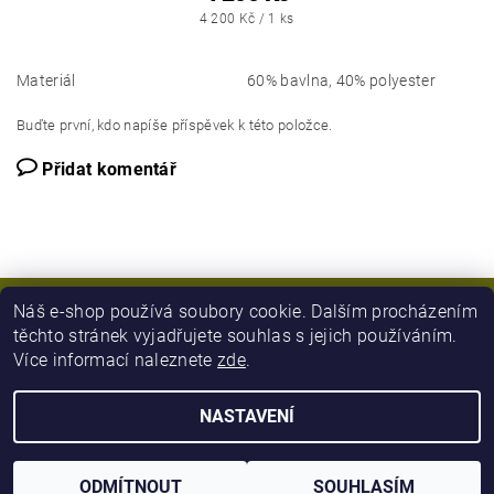
4 200 Kč / 1 ks
Materiál
60% bavlna, 40% polyester
Buďte první, kdo napíše příspěvek k této položce.
Přidat komentář
Náš e-shop používá soubory cookie. Dalším procházením
těchto stránek vyjadřujete souhlas s jejich používáním.
Více informací naleznete
zde
.
NASTAVENÍ
2026 © Army Zboží, všechna práva vyhrazena
Vytvořil Shoptet
ODMÍTNOUT
SOUHLASÍM