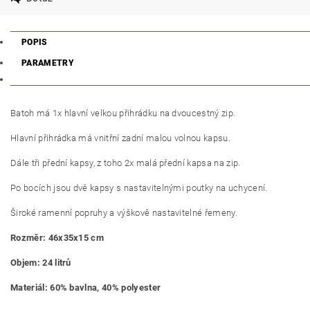
POPIS
PARAMETRY
Batoh má 1x hlavní velkou přihrádku na dvoucestný zip.
Hlavní přihrádka má vnitřní zadní malou volnou kapsu.
Dále tři přední kapsy, z toho 2x malá přední kapsa na zip.
P
o bocích jsou dvě kapsy s nastavitelnými poutky na uchycení.
Široké ramenní popruhy a výškově nastavitelné řemeny.
Rozměr: 46x35x15 cm
Objem: 24 litrů
Materiál: 60% bavlna, 40% polyester