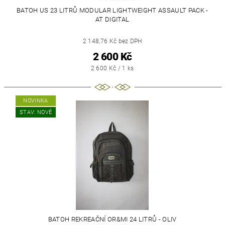
BATOH US 23 LITRŮ MODULAR LIGHTWEIGHT ASSAULT PACK -
AT DIGITAL
2 148,76 Kč bez DPH
2 600 Kč
2 600 Kč / 1 ks
NOVINKA
STAV: NOVÉ
BATOH REKREAČNÍ OR&MI 24 LITRŮ - OLIV