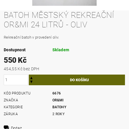
BATOH MĚSTSKÝ REKREAČNÍ
OR&MI 24 LITRŮ - OLIV
Rekreační batoh v provedení oliv.
Dostupnost
Skladem
550 Kč
454,55 Kč bez DPH
KÓD PRODUKTU
6676
ZNAČKA
OR&MI
KATEGORIE
BATOHY
ZÁRUKA
2 ROKY
Dotaz