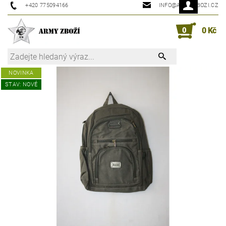
+420 775094166
INFO@ARMYZBOZI.CZ
0
0 Kč
NOVINKA
STAV: NOVÉ