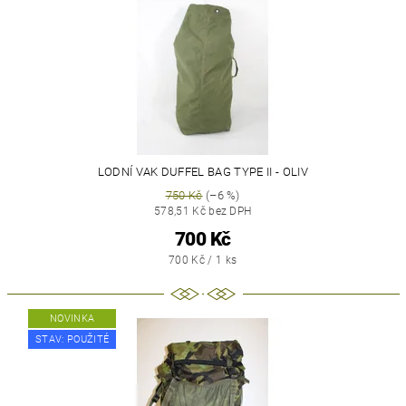
LODNÍ VAK DUFFEL BAG TYPE II - OLIV
750 Kč
(–6 %)
578,51 Kč bez DPH
700 Kč
700 Kč / 1 ks
NOVINKA
STAV: POUŽITÉ