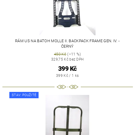
RÁM US NA BATOH MOLLE II. BACKPACK FRAME GEN. IV. -
ČERNÝ
450 Kč
(–11 %)
329,75 Kč bez DPH
399 Kč
399 Kč / 1 ks
STAV: POUŽITÉ