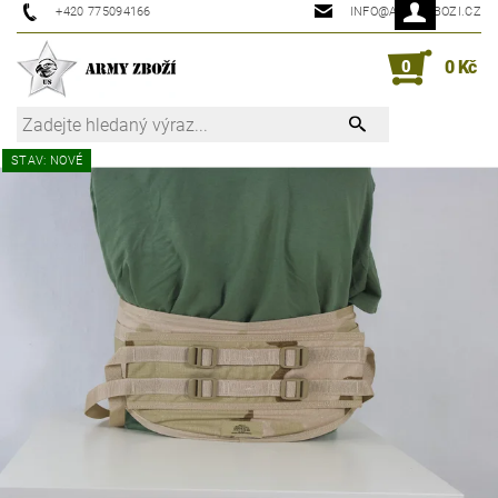
+420 775094166
INFO@ARMYZBOZI.CZ
0
0 Kč
STAV: NOVÉ