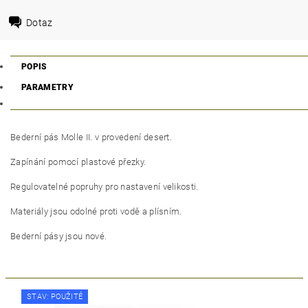
Dotaz
POPIS
PARAMETRY
Bederní pás Molle II. v provedení desert.
Zapínání pomocí plastové přezky.
Regulovatelné popruhy pro nastavení velikosti.
Materiály jsou odolné proti vodě a plísním.
Bederní pásy jsou nové.
STAV: POUŽITÉ