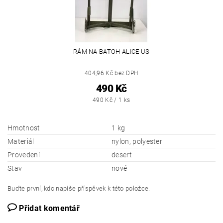
RÁM NA BATOH ALICE US
404,96 Kč bez DPH
490 Kč
490 Kč / 1 ks
Hmotnost
1 kg
Materiál
nylon, polyester
Provedení
desert
Stav
nové
Buďte první, kdo napíše příspěvek k této položce.
Přidat komentář