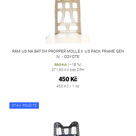
RÁM US NA BATOH PROPPER MOLLE II. US PACK FRAME GEN
IV. - COYOTE
550 Kč
(–18 %)
371,90 Kč bez DPH
450 Kč
450 Kč / 1 ks
STAV: POUŽITÉ