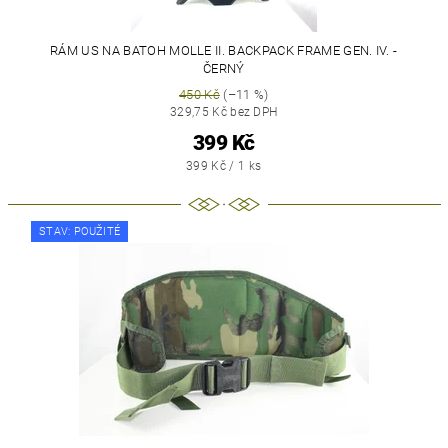
RÁM US NA BATOH MOLLE II. BACKPACK FRAME GEN. IV. -
ČERNÝ
450 Kč
(–11 %)
329,75 Kč bez DPH
399 Kč
399 Kč / 1 ks
STAV: POUŽITÉ