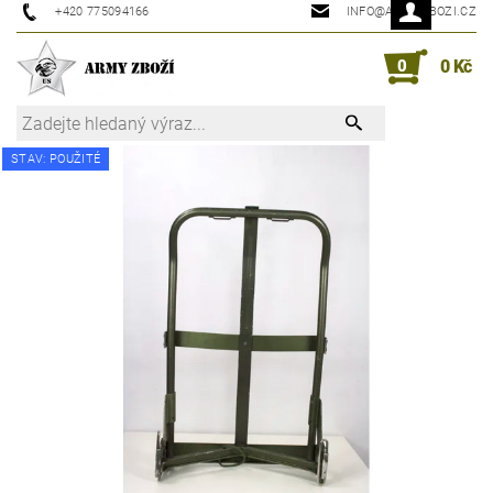
+420 775094166
INFO@ARMYZBOZI.CZ
0
0 Kč
STAV: POUŽITÉ