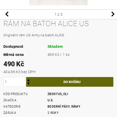
1
z 3
RÁM NA BATOH ALICE US
Originální rám US Army na batoh ALICE.
Dostupnost
Skladem
Měrná cena
490 Kč / 1 ks
490 Kč
404,96 Kč bez DPH
KÓD PRODUKTU
ZBD07US_OLI
ZNAČKA
U.S.
KATEGORIE
BEDERNÍ PÁSY, RÁMY
ZÁRUKA
2 ROKY