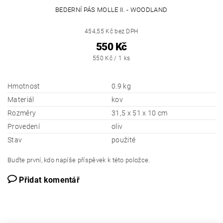
BEDERNÍ PÁS MOLLE II. - WOODLAND
454,55 Kč bez DPH
550 Kč
550 Kč / 1 ks
Hmotnost
0.9 kg
Materiál
kov
Rozměry
31,5 x 51 x 10 cm
Provedení
oliv
Stav
použité
Buďte první, kdo napíše příspěvek k této položce.
Přidat komentář