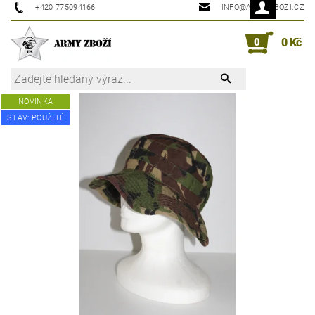
+420 775094166
INFO@ARMYZBOZI.CZ
0
0 Kč
NOVINKA
STAV: POUŽITÉ