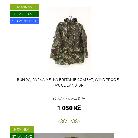
NOVINKA
STAV: NOVÉ
STAV: POUŽITÉ
BUNDA, PARKA VELKÁ BRITÁNIE COMBAT, WINDPROOF -
WOODLAND DP
867,77 Kč bez DPH
1 050 Kč
NOVINKA
STAV: NOVÉ