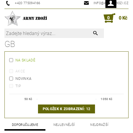
+420 775094166
INFO@ARMYZBOZI.CZ
0
0 Kč
GB
NA SKLADĚ
AKCE
NOVINKA
TIP
50
Kč
1050
Kč
POLOŽEK K ZOBRAZENÍ:
12
DOPORUČUJEME
NEJLEVNĚJŠÍ
NEJDRAŽŠÍ