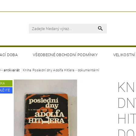
ACÍ DOBA
VŠEOBECNÉ OBCHODNÍ PODMÍNKY
VELIKOSTNÍ
 - antikvariát
Kniha Poslední dny Adolfa Hitlera - dokumentární
KN
NKA
OUŽITÉ
DN
HI
DO