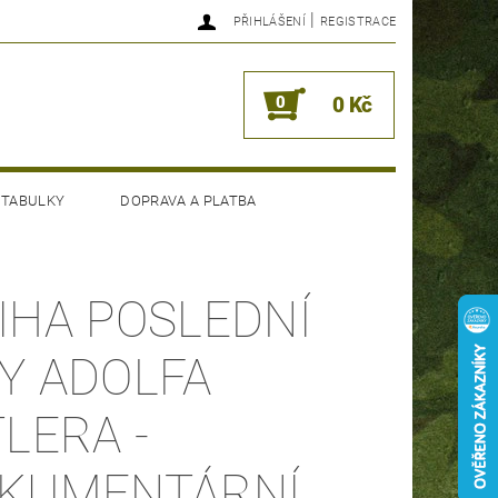
|
PŘIHLÁŠENÍ
REGISTRACE
0
0 Kč
 TABULKY
DOPRAVA A PLATBA
IHA POSLEDNÍ
Y ADOLFA
TLERA -
KUMENTÁRNÍ