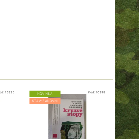
ód:
10236
Kód:
10398
NOVINKA
STAV: ZÁNOVNÍ