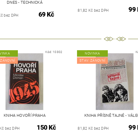
DNES - TECHNICKÁ
99 
81,82 Kč bez DPH
69 Kč
Kč bez DPH
Kód:
10302
K
VINKA
NOVINKA
 ZÁNOVNÍ
STAV: ZÁNOVNÍ
KNIHA HOVOŘÍ PRAHA
KNIHA PŘÍSNĚ TAJNÉ - VÁL
150 Kč
99 
 Kč bez DPH
81,82 Kč bez DPH