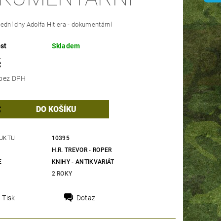
ední dny Adolfa Hitlera - dokumentární
st
Skladem
č
81,82 Kč bez DPH
UKTU
10395
H.R. TREVOR - ROPER
E
KNIHY - ANTIKVARIÁT
2 ROKY
Tisk
Dotaz