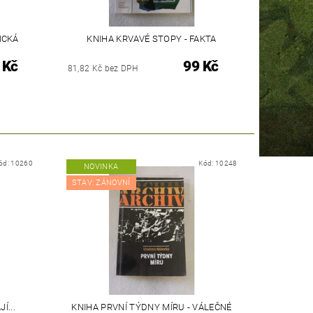
ICKÁ
KNIHA KRVAVÉ STOPY - FAKTA
 Kč
99 Kč
81,82 Kč bez DPH
ód:
10260
Kód:
10248
NOVINKA
STAV: ZÁNOVNÍ
Í...
KNIHA PRVNÍ TÝDNY MÍRU - VÁLEČNÉ