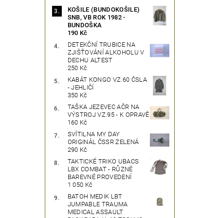
KOŠILE (BUNDOKOŠILE)
SNB, VB ROK 1982 -
BUNDOŠKA
190 Kč
DETEKČNÍ TRUBICE NA
ZJIŠŤOVÁNÍ ALKOHOLU V
DECHU ALTEST
250 Kč
KABÁT KONGO VZ.60 ČSLA
- JEHLIČÍ
350 Kč
TAŠKA JEZEVEC AČR NA
VÝSTROJ VZ.95 - K OPRAVĚ
160 Kč
SVÍTILNA MY DAY
ORIGINÁL ČSSR ZELENÁ
290 Kč
TAKTICKÉ TRIKO UBACS
LBX COMBAT - RŮZNÉ
BAREVNÉ PROVEDENÍ
1 050 Kč
BATOH MEDIK LBT
JUMPABLE TRAUMA
MEDICAL ASSAULT