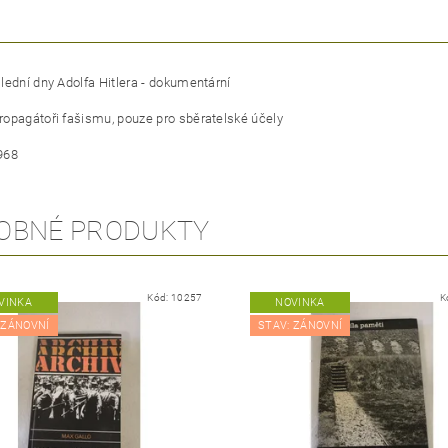
lední dny Adolfa Hitlera - dokumentární
opagátoři fašismu, pouze pro sběratelské účely
968
OBNÉ PRODUKTY
Kód:
10257
K
VINKA
NOVINKA
 ZÁNOVNÍ
STAV: ZÁNOVNÍ