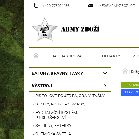
+420 775094166
INFO@ARMYZBOZI.CZ
JAK NAKUPOVAT
KONTAKTY + OTEVÍR
MOJE OBJEDNÁVKA
Knihy
BATOHY, BRAŠNY, TAŠKY
VÝSTROJ
NOVI
STAV: P
PISTOLOVÉ POUZDRA, OBALY, TAŠKY,...
SUMKY, POUZDRA, KAPSY,...
HYDRATAČNÍ SYSTÉM,
PŘÍSLUŠENSTVÍ
SVÍTILNY, BATERKY
CHEMICKÁ SVĚTLA