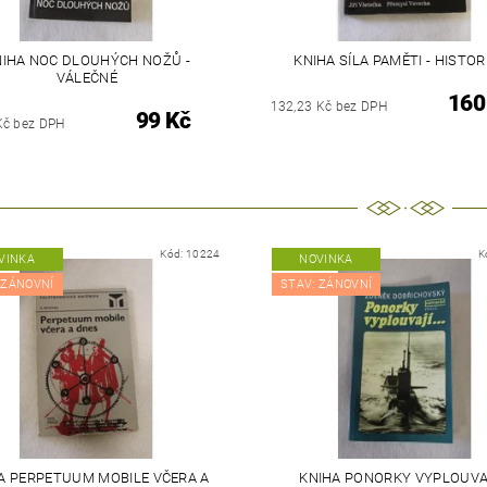
NIHA NOC DLOUHÝCH NOŽŮ -
KNIHA SÍLA PAMĚTI - HISTOR
VÁLEČNÉ
160
132,23 Kč bez DPH
99 Kč
Kč bez DPH
Kód:
10224
K
VINKA
NOVINKA
 ZÁNOVNÍ
STAV: ZÁNOVNÍ
A PERPETUUM MOBILE VČERA A
KNIHA PONORKY VYPLOUVAJ