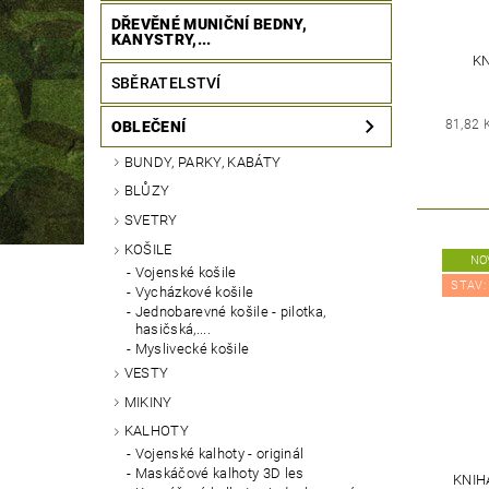
DŘEVĚNÉ MUNIČNÍ BEDNY,
KANYSTRY,...
K
SBĚRATELSTVÍ
81,82 
OBLEČENÍ
BUNDY, PARKY, KABÁTY
BLŮZY
SVETRY
KOŠILE
NO
Vojenské košile
STAV:
Vycházkové košile
Jednobarevné košile - pilotka,
hasičská,....
Myslivecké košile
VESTY
MIKINY
KALHOTY
Vojenské kalhoty - originál
Maskáčové kalhoty 3D les
KNIH