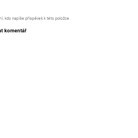
í, kdo napíše příspěvek k této položce.
at komentář