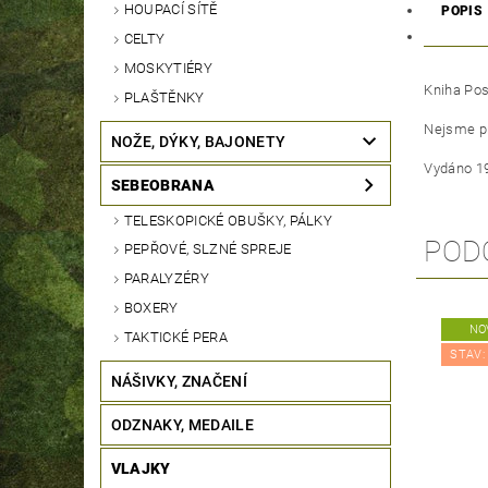
HOUPACÍ SÍTĚ
POPIS
CELTY
MOSKYTIÉRY
Kniha Pos
PLAŠTĚNKY
Nejsme pr
NOŽE, DÝKY, BAJONETY
Vydáno
1
SEBEOBRANA
TELESKOPICKÉ OBUŠKY, PÁLKY
POD
PEPŘOVÉ, SLZNÉ SPREJE
PARALYZÉRY
BOXERY
NO
TAKTICKÉ PERA
STAV:
NÁŠIVKY, ZNAČENÍ
ODZNAKY, MEDAILE
VLAJKY