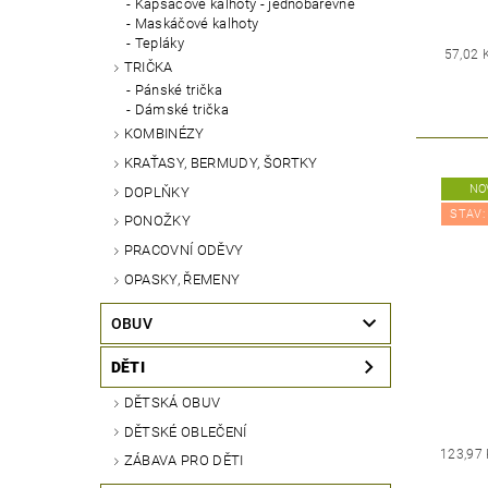
Kapsáčové kalhoty - jednobarevné
Maskáčové kalhoty
Tepláky
57,02 
TRIČKA
Pánské trička
Dámské trička
KOMBINÉZY
KRAŤASY, BERMUDY, ŠORTKY
NO
DOPLŇKY
STAV:
PONOŽKY
PRACOVNÍ ODĚVY
OPASKY, ŘEMENY
OBUV
DĚTI
DĚTSKÁ OBUV
DĚTSKÉ OBLEČENÍ
123,97
ZÁBAVA PRO DĚTI