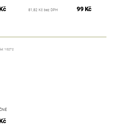
Kč
99 Kč
81,82 Kč bez DPH
ód:
10272
EČNÉ
Kč