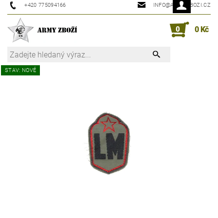
+420 775094166
INFO@ARMYZBOZI.CZ
0
0 Kč
STAV: NOVÉ