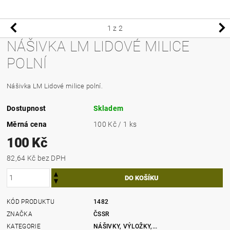
1
z 2
NÁŠIVKA LM LIDOVÉ MILICE
POLNÍ
Nášivka LM Lidové milice polní.
Dostupnost
Skladem
Měrná cena
100 Kč / 1 ks
100 Kč
82,64 Kč bez DPH
KÓD PRODUKTU
1482
ZNAČKA
ČSSR
KATEGORIE
NÁŠIVKY, VÝLOŽKY,...