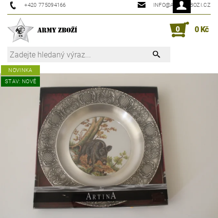
+420 775094166
INFO@ARMYZBOZI.CZ
0
0 Kč
NOVINKA
STAV: NOVÉ