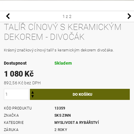
1
z 2
TALÍŘ CÍNOVÝ S KERAMICKÝM
DEKOREM - DIVOČÁK
Krásný značkový cínový talíř s keramickým dekorem divočáka.
Dostupnost
Skladem
1 080 Kč
892,56 Kč bez DPH
KÓD PRODUKTU
13359
ZNAČKA
SKS ZINN
KATEGORIE
MYSLIVOST A RYBÁŘSTVÍ
ZÁRUKA
2 ROKY