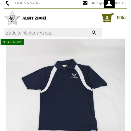
+420 775094166
INFO@ARMYZBOZI.CZ
0
0 Kč
STAV: NOVÉ