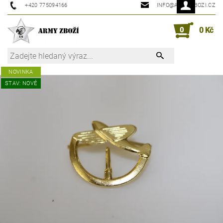
+420 775094166
INFO@ARMYZBOZI.CZ
0
0 Kč
NOVINKA
STAV: NOVÉ