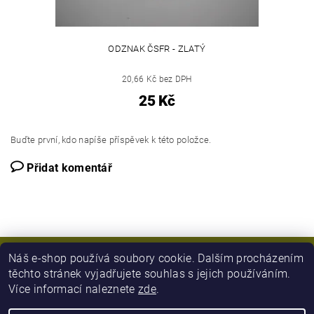
ODZNAK ČSFR - ZLATÝ
20,66 Kč bez DPH
25 Kč
Buďte první, kdo napíše příspěvek k této položce.
Přidat komentář
Náš e-shop používá soubory cookie. Dalším procházením
těchto stránek vyjadřujete souhlas s jejich používáním.
Více informací naleznete
zde
.