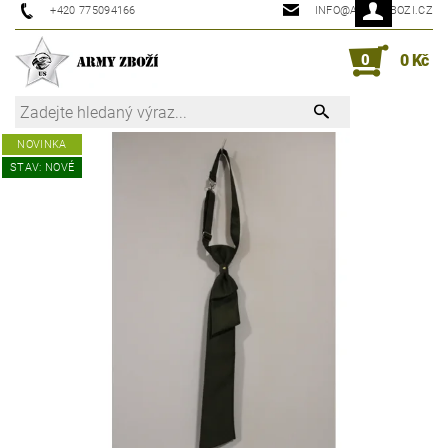
+420 775094166
INFO@ARMYZBOZI.CZ
0
0 Kč
NOVINKA
STAV: NOVÉ