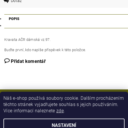
Dotaz
POPIS
Kravata AČR dámská vz.97.
Buďte první, kdo napíše příspěvek k této položce.
Přidat komentář
Náš e-shop používá soubory cookie. Dalším procházením
těchto stránek vyjadřujete souhlas s jejich používáním.
Více informací naleznete
zde
.
NASTAVENÍ