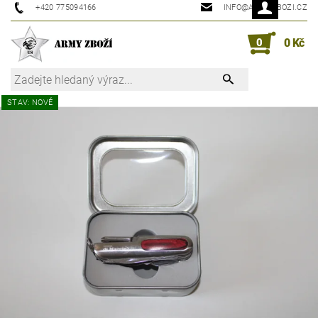
+420 775094166
INFO@ARMYZBOZI.CZ
0
0 Kč
STAV: NOVÉ