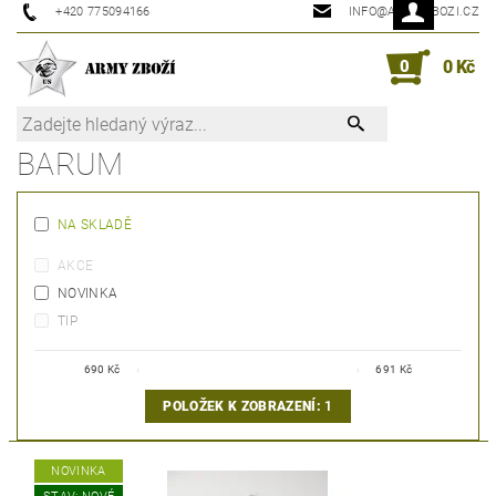
+420 775094166
INFO@ARMYZBOZI.CZ
0
0 Kč
BARUM
NA SKLADĚ
AKCE
NOVINKA
TIP
690
Kč
691
Kč
POLOŽEK K ZOBRAZENÍ:
1
NOVINKA