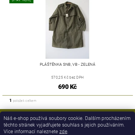
STAV: NOVÉ
PLÁŠTĚNKA SNB, VB - ZELENÁ
570,25 Kč bez DPH
690 Kč
1
položek celkem
Náš e-shop používá soubory cookie. Dalším procházením
těchto stránek vyjadřujete souhlas s jejich používáním.
Více informací naleznete
zde
.