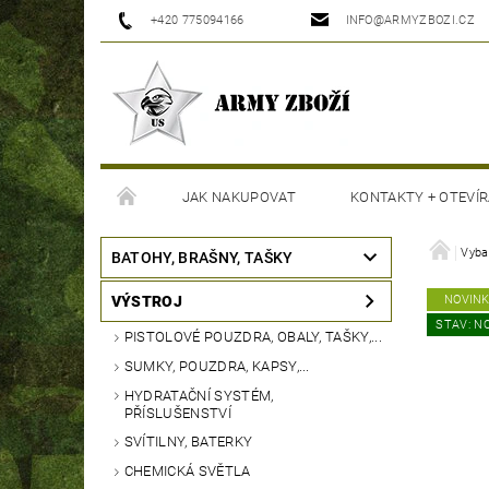
+420 775094166
INFO@ARMYZBOZI.CZ
JAK NAKUPOVAT
KONTAKTY + OTEVÍR
MOJE OBJEDNÁVKA
Vyba
BATOHY, BRAŠNY, TAŠKY
VÝSTROJ
NOVIN
STAV: N
PISTOLOVÉ POUZDRA, OBALY, TAŠKY,...
SUMKY, POUZDRA, KAPSY,...
HYDRATAČNÍ SYSTÉM,
PŘÍSLUŠENSTVÍ
SVÍTILNY, BATERKY
CHEMICKÁ SVĚTLA