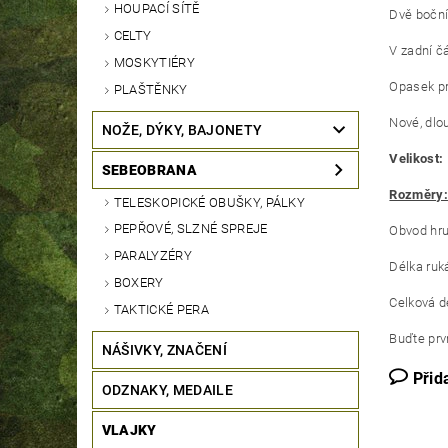
HOUPACÍ SÍTĚ
Dvě boční
CELTY
V zadní čá
MOSKYTIÉRY
Opasek pr
PLAŠTĚNKY
Nové, dlo
NOŽE, DÝKY, BAJONETY
Velikost:
SEBEOBRANA
Rozměry:
TELESKOPICKÉ OBUŠKY, PÁLKY
PEPŘOVÉ, SLZNÉ SPREJE
Obvod hru
PARALYZÉRY
Délka ruk
BOXERY
Celková d
TAKTICKÉ PERA
Buďte prvn
NÁŠIVKY, ZNAČENÍ
Přid
ODZNAKY, MEDAILE
VLAJKY