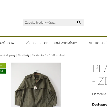
ACÍ DOBA
VŠEOBECNÉ OBCHODNÍ PODMÍNKY
VELIKOSTNÍ
vení, doplňky
Plaštěnky
Pláštěnka SNB, VB - zelená
PL
KA
OVÉ
- 
Pláštěnka
Dostupno