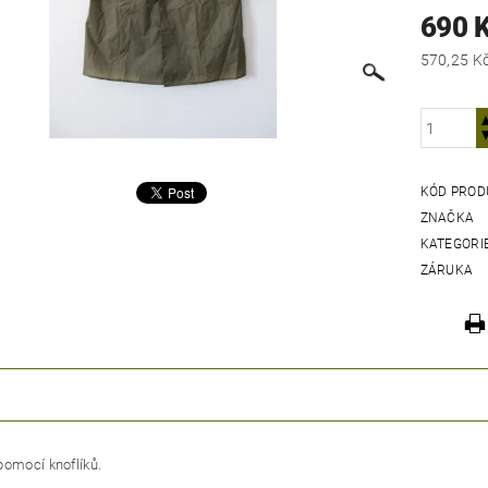
690 
KÓD PROD
ZNAČKA
KATEGORI
ZÁRUKA
pomocí knoflíků.