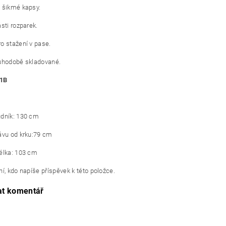
 šikmé kapsy.
sti rozparek.
o stažení v pase.
uhodobě skladované.
 1B
dník: 130 cm
ávu od krku:79 cm
élka: 103 cm
í, kdo napíše příspěvek k této položce.
at komentář