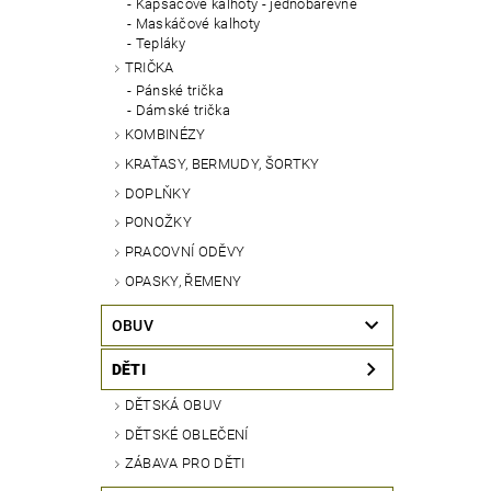
Kapsáčové kalhoty - jednobarevné
Maskáčové kalhoty
Tepláky
TRIČKA
Pánské trička
Dámské trička
KOMBINÉZY
KRAŤASY, BERMUDY, ŠORTKY
DOPLŇKY
PONOŽKY
PRACOVNÍ ODĚVY
OPASKY, ŘEMENY
OBUV
DĚTI
DĚTSKÁ OBUV
DĚTSKÉ OBLEČENÍ
ZÁBAVA PRO DĚTI