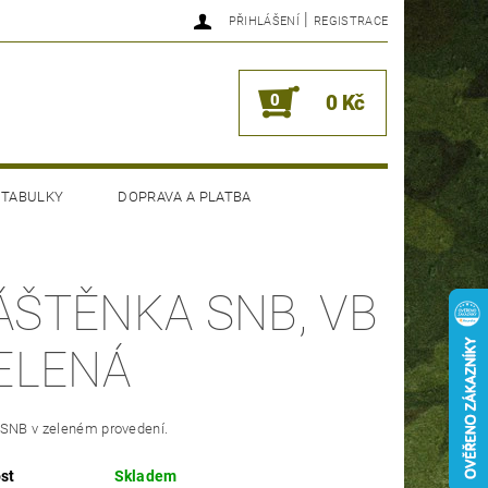
|
PŘIHLÁŠENÍ
REGISTRACE
0
0 Kč
 TABULKY
DOPRAVA A PLATBA
ÁŠTĚNKA SNB, VB
ZELENÁ
 SNB v zeleném provedení.
st
Skladem