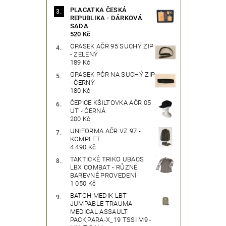
PLACATKA ČESKÁ
REPUBLIKA - DÁRKOVÁ
SADA
520 Kč
OPASEK AČR 95 SUCHÝ ZIP
- ZELENÝ
189 Kč
OPASEK PČR NA SUCHÝ ZIP
- ČERNÝ
180 Kč
ČEPICE KŠILTOVKA AČR 05
UT - ČERNÁ
200 Kč
UNIFORMA AČR VZ.97 -
KOMPLET
4 490 Kč
TAKTICKÉ TRIKO UBACS
LBX COMBAT - RŮZNÉ
BAREVNÉ PROVEDENÍ
1 050 Kč
BATOH MEDIK LBT
JUMPABLE TRAUMA
MEDICAL ASSAULT
PACK,PARA-X_19 TSSI M9 -