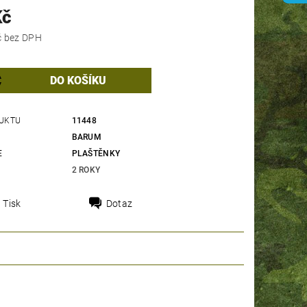
Kč
570,25 Kč bez DPH
UKTU
11448
BARUM
E
PLAŠTĚNKY
2 ROKY
Tisk
Dotaz