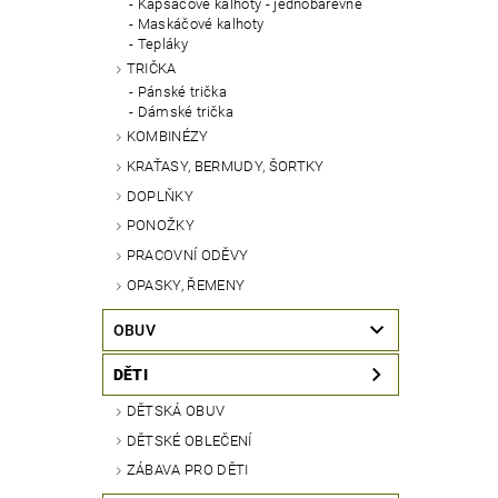
Kapsáčové kalhoty - jednobarevné
Maskáčové kalhoty
Tepláky
TRIČKA
Pánské trička
Dámské trička
KOMBINÉZY
KRAŤASY, BERMUDY, ŠORTKY
DOPLŇKY
PONOŽKY
PRACOVNÍ ODĚVY
OPASKY, ŘEMENY
OBUV
DĚTI
DĚTSKÁ OBUV
DĚTSKÉ OBLEČENÍ
ZÁBAVA PRO DĚTI