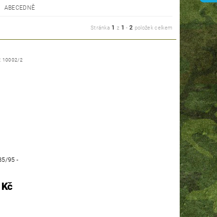
ABECEDNĚ
1
1
2
Stránka
z
-
položek celkem
:
10002/2
5/95 -
 Kč