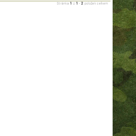
1
1
2
Stránka
z
-
položek celkem