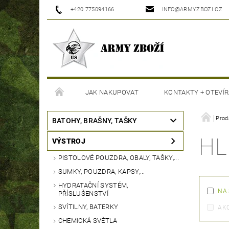
+420 775094166
INFO@ARMYZBOZI.CZ
JAK NAKUPOVAT
KONTAKTY + OTEVÍR
MOJE OBJEDNÁVKA
Prod
BATOHY, BRAŠNY, TAŠKY
HL
VÝSTROJ
PISTOLOVÉ POUZDRA, OBALY, TAŠKY,...
SUMKY, POUZDRA, KAPSY,...
HYDRATAČNÍ SYSTÉM,
NA
PŘÍSLUŠENSTVÍ
SVÍTILNY, BATERKY
AK
CHEMICKÁ SVĚTLA