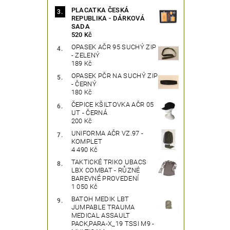
PLACATKA ČESKÁ
REPUBLIKA - DÁRKOVÁ
SADA
520 Kč
OPASEK AČR 95 SUCHÝ ZIP
- ZELENÝ
189 Kč
OPASEK PČR NA SUCHÝ ZIP
- ČERNÝ
180 Kč
ČEPICE KŠILTOVKA AČR 05
UT - ČERNÁ
200 Kč
UNIFORMA AČR VZ.97 -
KOMPLET
4 490 Kč
TAKTICKÉ TRIKO UBACS
LBX COMBAT - RŮZNÉ
BAREVNÉ PROVEDENÍ
1 050 Kč
BATOH MEDIK LBT
JUMPABLE TRAUMA
MEDICAL ASSAULT
PACK,PARA-X_19 TSSI M9 -