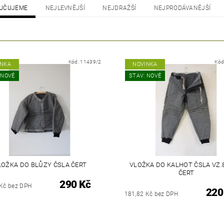
UČUJEME
NEJLEVNĚJŠÍ
NEJDRAŽŠÍ
NEJPRODÁVANĚJŠÍ
Kód:
11439/2
Kód
INKA
NOVINKA
 NOVÉ
STAV: NOVÉ
LOŽKA DO BLŮZY ČSLA ČERT
VLOŽKA DO KALHOT ČSLA VZ.8
ČERT
290 Kč
 Kč bez DPH
220
181,82 Kč bez DPH