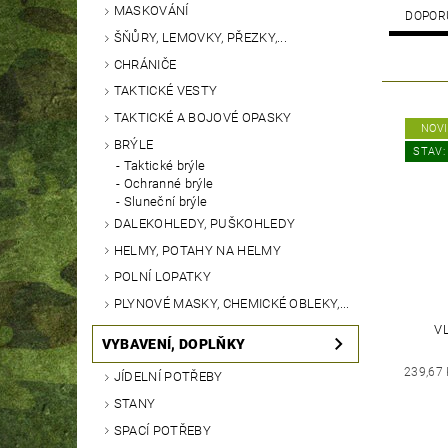
MASKOVÁNÍ
DOPOR
ŠŇŮRY, LEMOVKY, PŘEZKY,...
CHRÁNIČE
TAKTICKÉ VESTY
TAKTICKÉ A BOJOVÉ OPASKY
NOV
BRÝLE
STAV:
Taktické brýle
Ochranné brýle
Sluneční brýle
DALEKOHLEDY, PUŠKOHLEDY
HELMY, POTAHY NA HELMY
POLNÍ LOPATKY
PLYNOVÉ MASKY, CHEMICKÉ OBLEKY,...
V
VYBAVENÍ, DOPLŇKY
239,67
JÍDELNÍ POTŘEBY
STANY
SPACÍ POTŘEBY