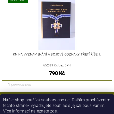
STAV: NOVÉ
KNIHA VYZNAMENÁNÍ A BOJOVÉ ODZNAKY TŘETÍ ŘÍŠE II.
652,89 Kč bez DPH
790 Kč
1
položek celkem
Náš e-shop používá soubory cookie. Dalším procházením
těchto stránek vyjadřujete souhlas s jejich používáním.
Více informací naleznete
zde
.