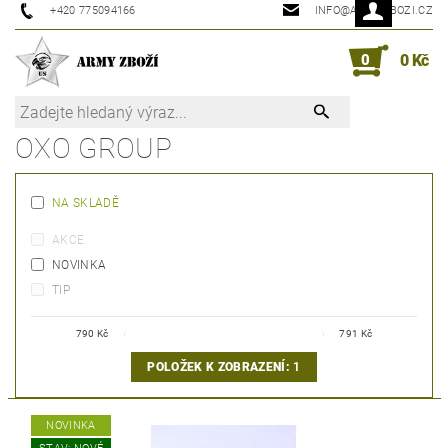
+420 775094166
INFO@ARMYZBOZI.CZ
0
0 Kč
OXO GROUP
NA SKLADĚ
AKCE
NOVINKA
TIP
790
Kč
791
Kč
POLOŽEK K ZOBRAZENÍ:
1
NOVINKA